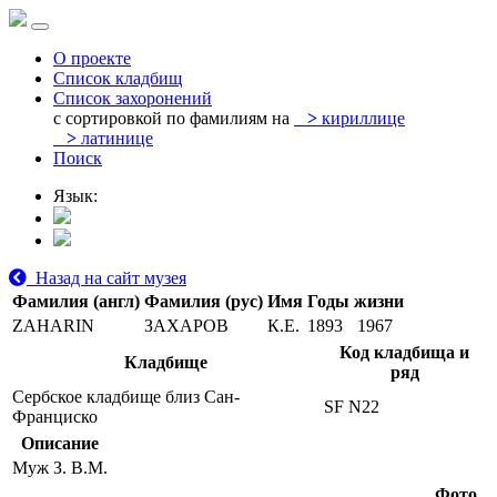
О проекте
Список кладбищ
Список захоронений
с сортировкой по фамилиям на
>
кириллице
>
латинице
Поиск
Язык:
Назад на сайт музея
Фамилия (англ)
Фамилия (рус)
Имя
Годы жизни
ZAHARIN
ЗАХАРОВ
К.Е.
1893
1967
Код кладбища и
Кладбище
ряд
Сербское кладбище близ Сан-
SF N22
Франциско
Описание
Муж З. В.М.
Фото