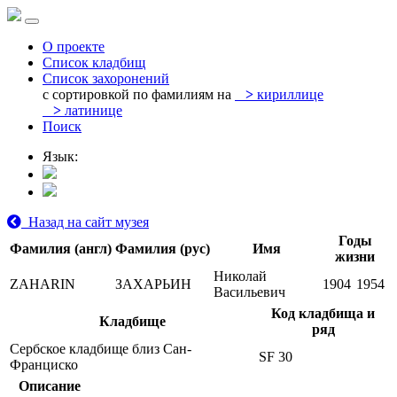
О проекте
Список кладбищ
Список захоронений
с сортировкой по фамилиям на
>
кириллице
>
латинице
Поиск
Язык:
Назад на сайт музея
Годы
Фамилия (англ)
Фамилия (рус)
Имя
жизни
Николай
ZAHARIN
ЗАХАРЬИН
1904
1954
Васильевич
Код кладбища и
Кладбище
ряд
Сербское кладбище близ Сан-
SF 30
Франциско
Описание