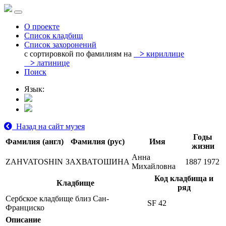
О проекте
Список кладбищ
Список захоронений
с сортировкой по фамилиям на
>
кириллице
>
латинице
Поиск
Язык:
Назад на сайт музея
Годы
Фамилия (англ)
Фамилия (рус)
Имя
жизни
Анна
ZAHVATOSHIN
ЗАХВАТОШИНА
1887
1972
Михайловна
Код кладбища и
Кладбище
ряд
Сербское кладбище близ Сан-
SF 42
Франциско
Описание