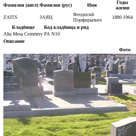
Годы
Фамилия (англ)
Фамилия (рус)
Имя
жизни
Феодосий
ZAITS
ЗАЯЦ
1880
1964
Порфирьевич
Кладбище
Код кладбища и ряд
Alta Mesa Cemetery
PA N10
Описание
Фото