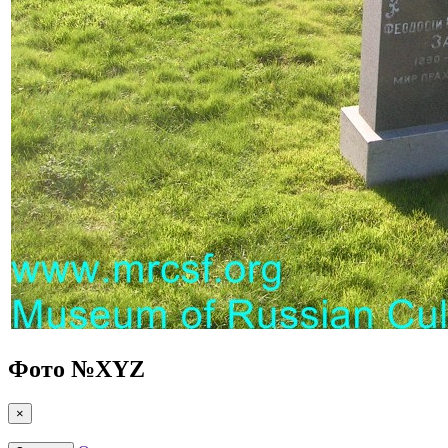
Фото №
XYZ
×