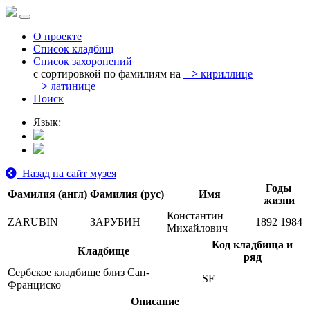
О проекте
Список кладбищ
Список захоронений
с сортировкой по фамилиям на
>
кириллице
>
латинице
Поиск
Язык:
Назад на сайт музея
Годы
Фамилия (англ)
Фамилия (рус)
Имя
жизни
Константин
ZARUBIN
ЗАРУБИН
1892
1984
Михайлович
Код кладбища и
Кладбище
ряд
Сербское кладбище близ Сан-
SF
Франциско
Описание