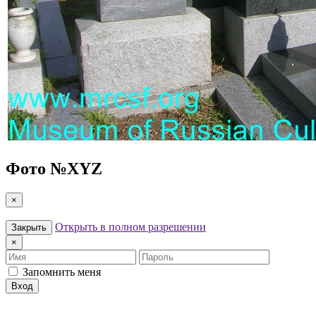
Фото №
XYZ
×
Открыть в полном разрешении
Закрыть
×
Имя
Пароль
Запомнить меня
Вход