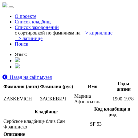
О проекте
Список кладбищ
Список захоронений
с сортировкой по фамилиям на
>
кириллице
>
латинице
Поиск
Язык:
Назад на сайт музея
Годы
Фамилия (англ)
Фамилия (рус)
Имя
жизни
Марина
ZASKEVICH
ЗАСКЕВИЧ
1900
1978
Афанасьевна
Код кладбища и
Кладбище
ряд
Сербское кладбище близ Сан-
SF 53
Франциско
Описание