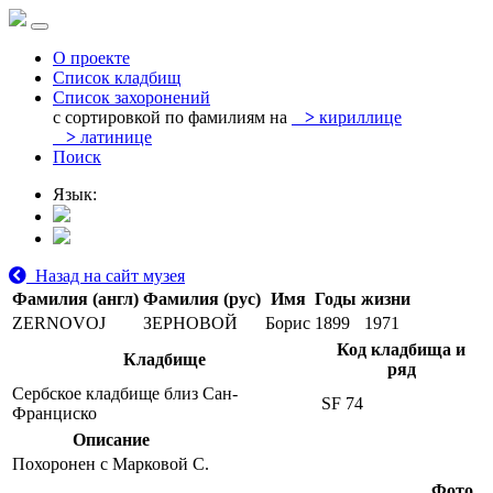
О проекте
Список кладбищ
Список захоронений
с сортировкой по фамилиям на
>
кириллице
>
латинице
Поиск
Язык:
Назад на сайт музея
Фамилия (англ)
Фамилия (рус)
Имя
Годы жизни
ZERNOVOJ
ЗЕРНОВОЙ
Борис
1899
1971
Код кладбища и
Кладбище
ряд
Сербское кладбище близ Сан-
SF 74
Франциско
Описание
Похоронен с Марковой С.
Фото