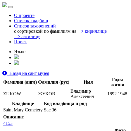
О проекте
Список кладбищ
Список захоронений
с сортировкой по фамилиям на
>
кириллице
>
латинице
Поиск
Язык:
Назад на сайт музея
Годы
Фамилия (англ)
Фамилия (рус)
Имя
жизни
Владимир
ZUKOW
ЖУКОВ
1892
1948
Алексеевич
Кладбище
Код кладбища и ряд
Saint Mary Cemetery
Sac 36
Описание
4153
Фото