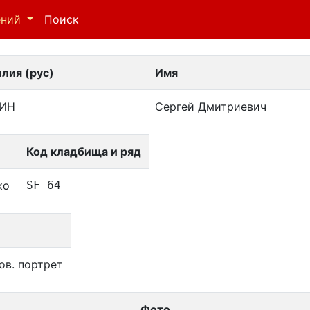
ений
Поиск
лия (рус)
Имя
ГИН
Сергей Дмитриевич
Код кладбища и ряд
ко
SF 64
ов. портрет
Фото