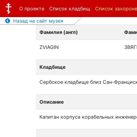
О проекте
Список кладбищ
Список захорон
Назад на сайт музея
Фамилия (англ)
Фами
ZVIAGIN
ЗВЯ
Кладбище
Сербское кладбище близ Сан-Францис
Описание
Капитан корпуса корабельных инженер