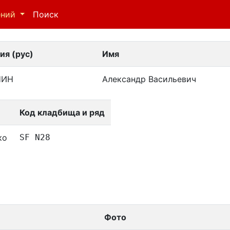
ений
Поиск
ия (рус)
Имя
НИН
Александр Васильевич
Код кладбища и ряд
ко
SF N28
Фото