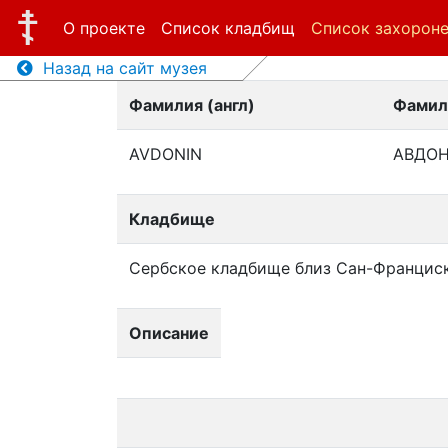
О проекте
Список кладбищ
Список захорон
Назад на сайт музея
Фамилия (англ)
Фамил
AVDONIN
АВДО
Кладбище
Сербское кладбище близ Сан-Францис
Описание