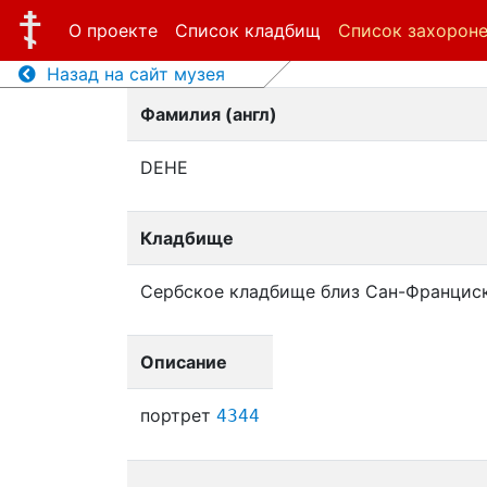
О проекте
Список кладбищ
Список захорон
Назад на сайт музея
Фамилия (англ)
DEHE
Кладбище
Сербское кладбище близ Сан-Францис
Описание
портрет
4344