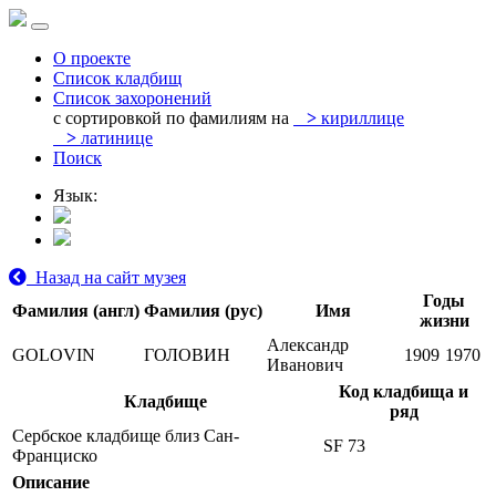
О проекте
Список кладбищ
Список захоронений
с сортировкой по фамилиям на
>
кириллице
>
латинице
Поиск
Язык:
Назад на сайт музея
Годы
Фамилия (англ)
Фамилия (рус)
Имя
жизни
Александр
GOLOVIN
ГОЛОВИН
1909
1970
Иванович
Код кладбища и
Кладбище
ряд
Сербское кладбище близ Сан-
SF 73
Франциско
Описание