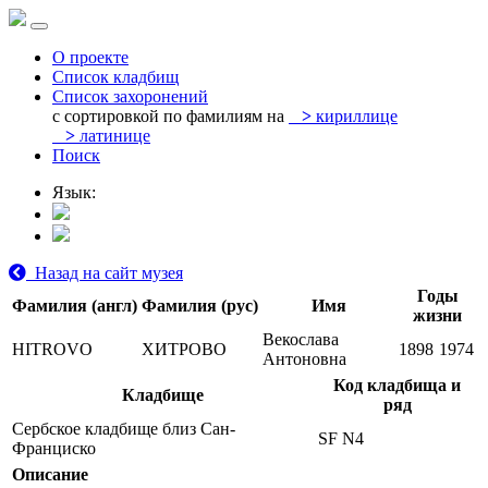
О проекте
Список кладбищ
Список захоронений
с сортировкой по фамилиям на
>
кириллице
>
латинице
Поиск
Язык:
Назад на сайт музея
Годы
Фамилия (англ)
Фамилия (рус)
Имя
жизни
Векослава
HITROVO
ХИТРОВО
1898
1974
Антоновна
Код кладбища и
Кладбище
ряд
Сербское кладбище близ Сан-
SF N4
Франциско
Описание