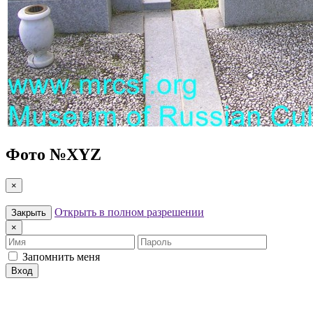
Фото №
XYZ
×
Открыть в полном разрешении
Закрыть
×
Имя
Пароль
Запомнить меня
Вход