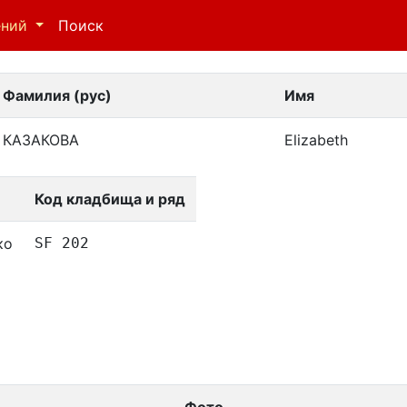
ений
Поиск
Фамилия (рус)
Имя
КАЗАКОВА
Elizabeth
Код кладбища и ряд
ко
SF 202