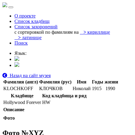
О проекте
Список кладбищ
Список захоронений
с сортировкой по фамилиям на
>
кириллице
>
латинице
Поиск
Язык:
Назад на сайт музея
Фамилия (англ)
Фамилия (рус)
Имя
Годы жизни
KLOCHKOFF
КЛОЧКОВ
Николай
1915
1990
Кладбище
Код кладбища и ряд
Hollywood Forever
HW
Описание
Фото
Фото №
XYZ