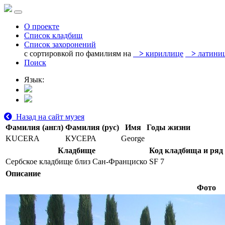
О проекте
Список кладбищ
Список захоронений
с сортировкой по фамилиям на
>
кириллице
>
латини
Поиск
Язык:
Назад на сайт музея
Фамилия (англ)
Фамилия (рус)
Имя
Годы жизни
KUCERA
КУСЕРА
George
Кладбище
Код кладбища и ряд
Сербское кладбище близ Сан-Франциско
SF 7
Описание
Фото