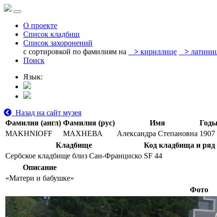
О проекте
Список кладбищ
Список захоронений
с сортировкой по фамилиям на
>
кириллице
>
латини
Поиск
Язык:
Назад на сайт музея
Фамилия (англ)
Фамилия (рус)
Имя
Годы
MAKHNIOFF
МАХНЕВА
Александра Степановна
1907
Кладбище
Код кладбища и ряд
Сербское кладбище близ Сан-Франциско
SF 44
Описание
«Матери и бабушке»
Фото