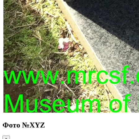
Фото №
XYZ
×