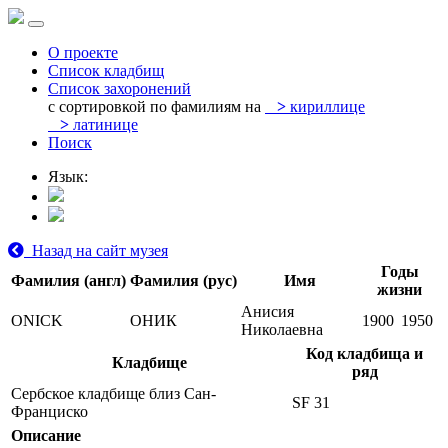
О проекте
Список кладбищ
Список захоронений
с сортировкой по фамилиям на
>
кириллице
>
латинице
Поиск
Язык:
Назад на сайт музея
Годы
Фамилия (англ)
Фамилия (рус)
Имя
жизни
Анисия
ONICK
ОНИК
1900
1950
Николаевна
Код кладбища и
Кладбище
ряд
Сербское кладбище близ Сан-
SF 31
Франциско
Описание