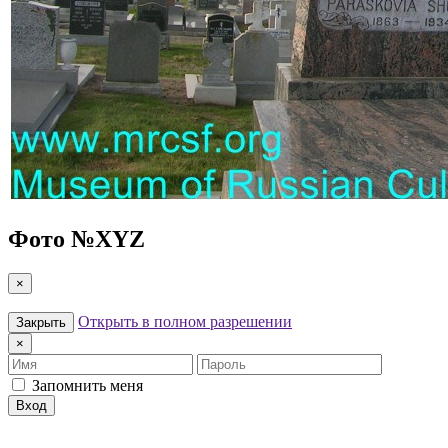
Фото №
XYZ
×
Открыть в полном разрешении
Закрыть
×
Имя
Пароль
Запомнить меня
Вход