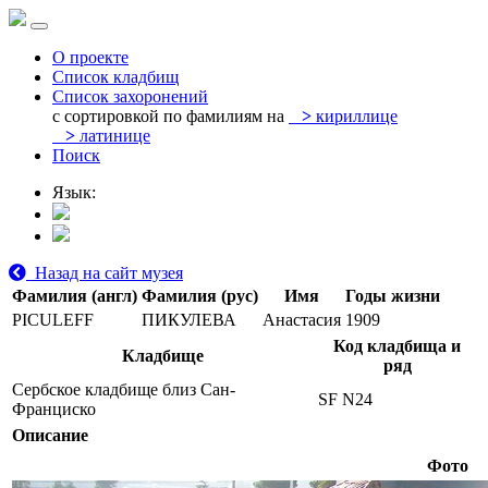
О проекте
Список кладбищ
Список захоронений
с сортировкой по фамилиям на
>
кириллице
>
латинице
Поиск
Язык:
Назад на сайт музея
Фамилия (англ)
Фамилия (рус)
Имя
Годы жизни
PICULEFF
ПИКУЛЕВА
Анастасия
1909
Код кладбища и
Кладбище
ряд
Сербское кладбище близ Сан-
SF N24
Франциско
Описание
Фото