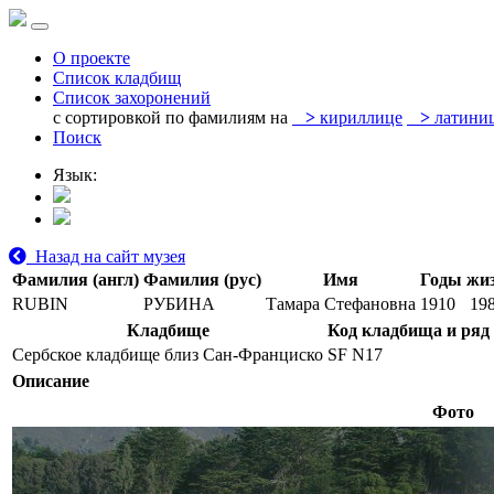
О проекте
Список кладбищ
Список захоронений
с сортировкой по фамилиям на
>
кириллице
>
латини
Поиск
Язык:
Назад на сайт музея
Фамилия (англ)
Фамилия (рус)
Имя
Годы жи
RUBIN
РУБИНА
Тамара Стефановна
1910
19
Кладбище
Код кладбища и ряд
Сербское кладбище близ Сан-Франциско
SF N17
Описание
Фото