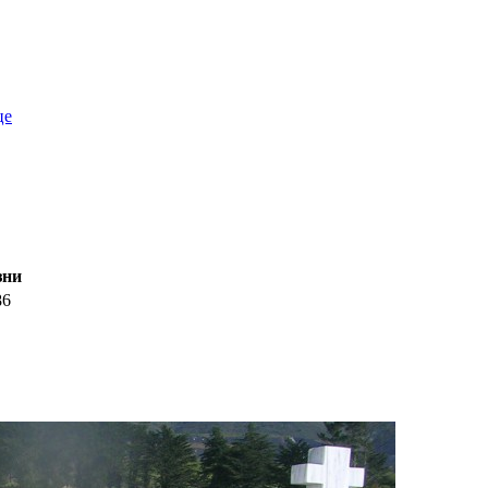
це
зни
86