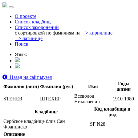
О проекте
Список кладбищ
Список захоронений
с сортировкой по фамилиям на
>
кириллице
>
латинице
Поиск
Язык:
Назад на сайт музея
Годы
Фамилия (англ)
Фамилия (рус)
Имя
жизни
Всеволод
STEHER
ШТЕХЕР
1910
1980
Николаевич
Код кладбища и
Кладбище
ряд
Сербское кладбище близ Сан-
SF N28
Франциско
Описание