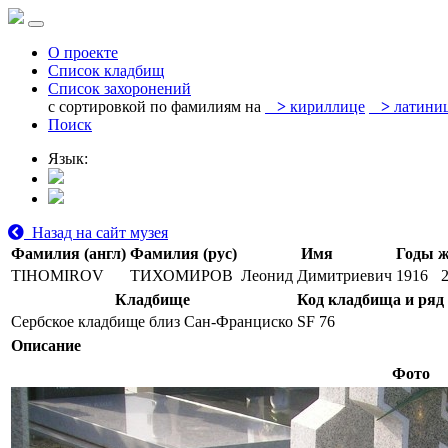
О проекте
Список кладбищ
Список захоронений
с сортировкой по фамилиям на
>
кириллице
>
латини
Поиск
Язык:
Назад на сайт музея
Фамилия (англ)
Фамилия (рус)
Имя
Годы 
TIHOMIROV
ТИХОМИРОВ
Леонид Димитриевич
1916
Кладбище
Код кладбища и ряд
Сербское кладбище близ Сан-Франциско
SF 76
Описание
Фото