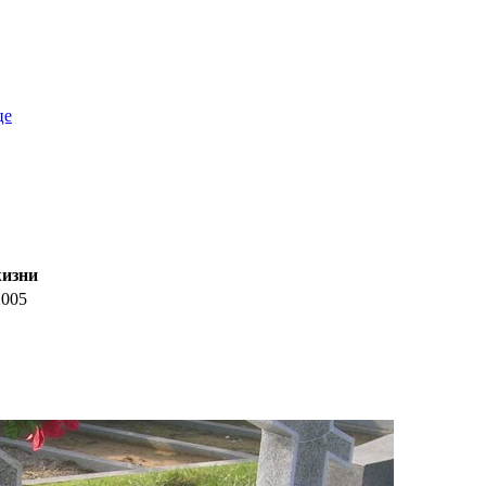
це
жизни
2005