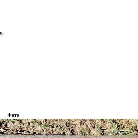
це
Фото