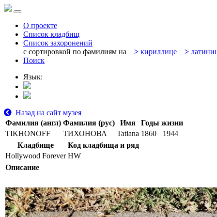
О проекте
Список кладбищ
Список захоронений
с сортировкой по фамилиям на
>
кириллице
>
латини
Поиск
Язык:
Назад на сайт музея
Фамилия (англ)
Фамилия (рус)
Имя
Годы жизни
TIKHONOFF
ТИХОНОВА
Tatiana
1860
1944
Кладбище
Код кладбища и ряд
Hollywood Forever
HW
Описание