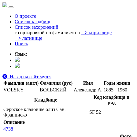
О проекте
Список кладбищ
Список захоронений
с сортировкой по фамилиям на
>
кириллице
>
латинице
Поиск
Язык:
Назад на сайт музея
Фамилия (англ)
Фамилия (рус)
Имя
Годы жизни
VOLSKY
ВОЛЬСКИЙ
Александр А.
1885
1960
Код кладбища и
Кладбище
ряд
Сербское кладбище близ Сан-
SF 52
Франциско
Описание
4738
Фото